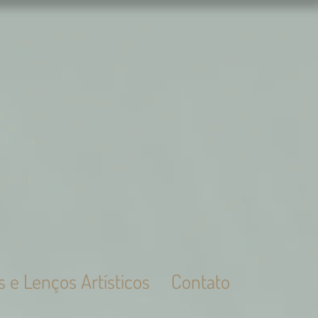
 e Lenços Artísticos
Contato